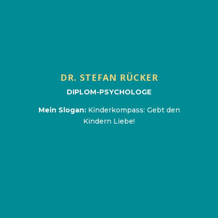
und Scheidung
www.drstefanruecker.de
DR. STEFAN RÜCKER
DIPLOM-PSYCHOLOGE
Mein Slogan:
Kinderkompass: Gebt den
Kindern Liebe!