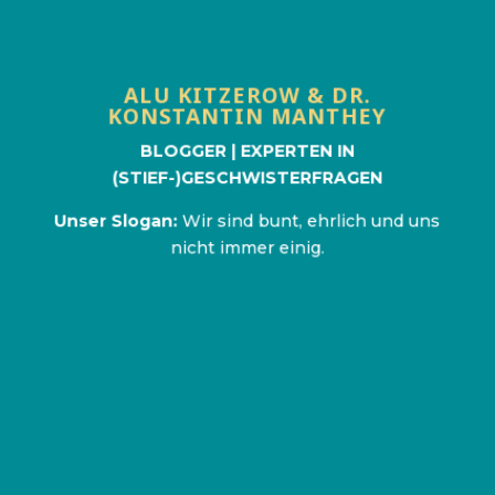
Ideen und Erfahrungen zu Geschwistern aus
erster Hand und aus Erlebnissen während der
Entstehung des Buches: „Geschwister – eine
ganz besondere Liebe“.
ALU KITZEROW & DR.
www.grossekoepfe.de/
KONSTANTIN MANTHEY
BLOGGER | EXPERTEN IN
(STIEF-)GESCHWISTERFRAGEN
Unser Slogan:
Wir sind bunt, ehrlich und uns
nicht immer einig.