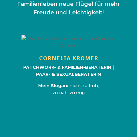
Familienleben neue Flügel für mehr
Freude und Leichtigkeit!
Selbsterfahrene Patchworkerin mit 7 Kindern
seit 20 Jahren, Empathie. Ich weiß, wovon ich
spreche und wie es sich anfühlt, gemeinsam
CORNELIA KROMER
zu fallen, aber auch wieder aufzustehen.
PATCHWORK- & FAMILIEN-BERATERIN |
www.CorneliaKromer.com
PAAR- & SEXUALBERATERIN
Mein Slogan:
nicht zu früh,
zu nah, zu eng