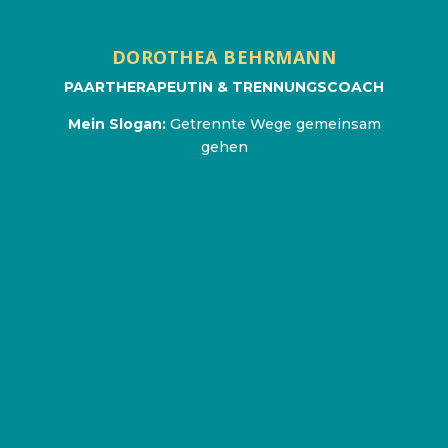
Mein Slogan:
Getrennte Wege gemeinsam
Meine Methode richtet sich an alle Menschen,
gehen
die von ihrem/ihrer Partner*in verlassen
wurden und alle, die eine Beziehung würdevoll
beenden möchten. Auch Paare mit Kindern
können auf lange Sicht vom respektvollen und
großzügigen Umgang miteinander profitieren.
www.uncoupling.eu
Schutz von Kindern im Kontext von Trennung