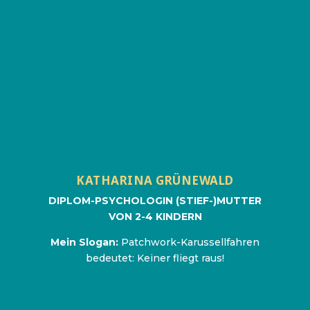
Geht’s mir gut, geht’s allen gut!
Auseinandersetzung wagen statt Trennung
riskieren
KATHARINA GRÜNEWALD
Wer fragt, der führt!
DIPLOM-PSYCHOLOGIN (STIEF-)MUTTER
(Patchwork-)Karussellfahren bedeutet:
VON 2-4 KINDERN
Keiner fliegt raus!
Mein Slogan:
Patchwork-Karussellfahren
www.patchworkfamilien.com
bedeutet: Keiner fliegt raus!