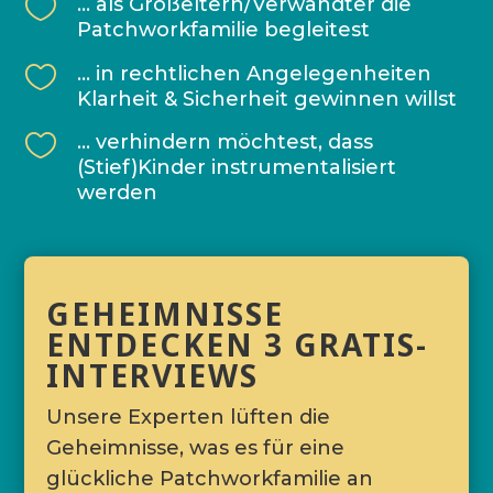

… als Großeltern/Verwandter die
Patchworkfamilie begleitest

… in rechtlichen Angelegenheiten
Klarheit & Sicherheit gewinnen willst

… verhindern möchtest, dass
(Stief)Kinder instrumentalisiert
werden
GEHEIMNISSE
ENTDECKEN 3 GRATIS-
INTERVIEWS
Unsere Experten lüften die
Geheimnisse, was es für eine
glückliche Patchworkfamilie an