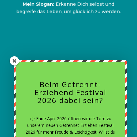
nachhaltig beeinflussen. 90% der
Mein Slogan:
Erkenne Dich selbst und
Partnerschaften lassen sich auf diese Weise
begreife das Leben, um glücklich zu werden.
wesentlich verbessern.
www.dr-wolfgang-krueger.de/
Beim Getrennt-
Erziehend Festival
2026 dabei sein?
Ich lebe seit über zwanzig Jahren selbst in
einer Patchworkfamilie und coache seit vier
👉
Ende April 2026
öffnen wir die Tore zu
Jahren Patchworkfamilien in ein glückliches
unserem neuen
Getrennet Erziehen Festival
und friedvolles Miteinander.
2026
für mehr Freude & Leichtigkeit. Willst du